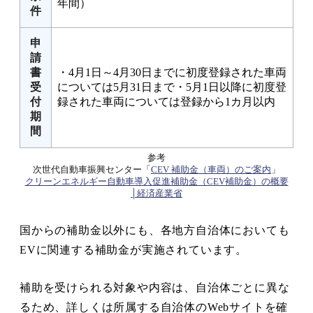
年間）
件
申
請
書
・4月1日～4月30日までに初度登録された車両
受
については5月31日まで・5月1日以降に初度登
付
録された車両については登録から1カ月以内
期
間
参考
次世代自動車振興センター「
CEV 補助金（車両）のご案内
」
クリーンエネルギー自動車導入促進補助金（CEV補助金）の概要
│経済産業省
国からの補助金以外にも、各地方自治体においても
EVに関連する補助金が実施されています。
補助を受けられる対象や内容は、自治体ごとに異な
るため、詳しくは所属する自治体のWebサイトを確