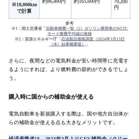
約86,400円
約165,600円
79,200
※18,000km
円
で計算
参考
※1：国土交通省「
自動車燃費一覧（2）ガソリン乗用車のWLTC
モード燃費平均値の推移
※2：資源エネルギー庁「
石油製品価格調査（2024年3月13日
（水）結果概要版）
」
さらに、夜間などの電気料金が安い時間帯に充電す
るようにすれば、より燃料費の節約ができるでしょ
う。
購入時に国からの補助金が使える
電気自動車を新規購入する際は、国や地方自治体か
らの補助金が使える点も大きなメリットです。
経済産業省は、2023年3月よりCEV補助金（クリー