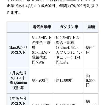
企業であれば月に約6,600円、年間約79,200円削減で
きます。
電気自動車
ガソリン車
差額
約4.8円以下
約9.2円以下の
の場合・燃
場合・燃費
1kmあたり
費
18.9km/L※1・
約4.4
のコスト
6.5km/kW・
ガソリン代（レ
円
電気代31
ギュラー）174
円/kWh
円/L※2
1月あたり
約
のコスト
約7,200円
約13,800円
6,600
※1,500km
円
で計算
1年あたり
約
のコスト