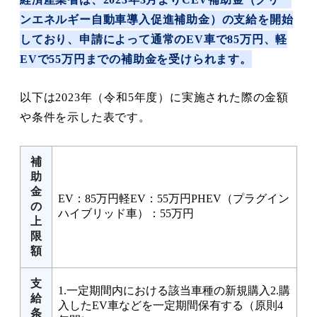
ンエネルギー自動車導入促進補助金）の支給を開始
しており、申請によって通常のEV車で85万円、軽
EVで55万円までの補助金を受けられます。
以下は2023年（令和5年度）に実施された際の金額
や条件を示した表です。
補
助
金
EV：85万円軽EV：55万円PHEV（プラグイン
の
ハイブリッド車）：55万円
上
限
額
支
1.一定期間内における該当車種の新規購入2.購
給
入したEV車などを一定期間保有する（原則4
条