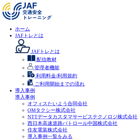
ホーム
JAFトレとは
JAFトレとは
配信教材
管理者機能
利用料金/利用規約
ご利用開始までの流れ
導入事例
導入事例
オフィスたいよう合同会社
OMタクシー株式会社
NTTデータカスタマサービステクノロジ株式会社
西日本高速道路パトロール中国株式会社
住友電装株式会社
導入事例一覧をみる