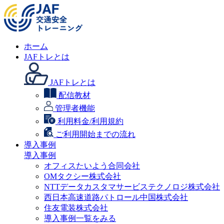
ホーム
JAFトレとは
JAFトレとは
配信教材
管理者機能
利用料金/利用規約
ご利用開始までの流れ
導入事例
導入事例
オフィスたいよう合同会社
OMタクシー株式会社
NTTデータカスタマサービステクノロジ株式会社
西日本高速道路パトロール中国株式会社
住友電装株式会社
導入事例一覧をみる