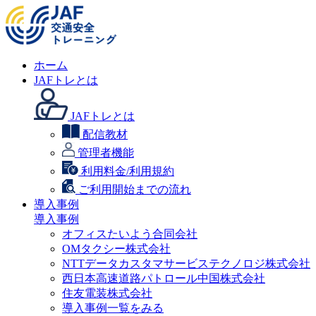
ホーム
JAFトレとは
JAFトレとは
配信教材
管理者機能
利用料金/利用規約
ご利用開始までの流れ
導入事例
導入事例
オフィスたいよう合同会社
OMタクシー株式会社
NTTデータカスタマサービステクノロジ株式会社
西日本高速道路パトロール中国株式会社
住友電装株式会社
導入事例一覧をみる