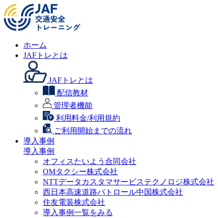
ホーム
JAFトレとは
JAFトレとは
配信教材
管理者機能
利用料金/利用規約
ご利用開始までの流れ
導入事例
導入事例
オフィスたいよう合同会社
OMタクシー株式会社
NTTデータカスタマサービステクノロジ株式会社
西日本高速道路パトロール中国株式会社
住友電装株式会社
導入事例一覧をみる