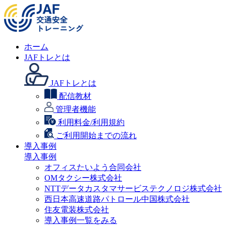
ホーム
JAFトレとは
JAFトレとは
配信教材
管理者機能
利用料金/利用規約
ご利用開始までの流れ
導入事例
導入事例
オフィスたいよう合同会社
OMタクシー株式会社
NTTデータカスタマサービステクノロジ株式会社
西日本高速道路パトロール中国株式会社
住友電装株式会社
導入事例一覧をみる