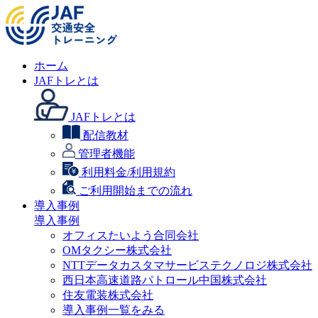
ホーム
JAFトレとは
JAFトレとは
配信教材
管理者機能
利用料金/利用規約
ご利用開始までの流れ
導入事例
導入事例
オフィスたいよう合同会社
OMタクシー株式会社
NTTデータカスタマサービステクノロジ株式会社
西日本高速道路パトロール中国株式会社
住友電装株式会社
導入事例一覧をみる