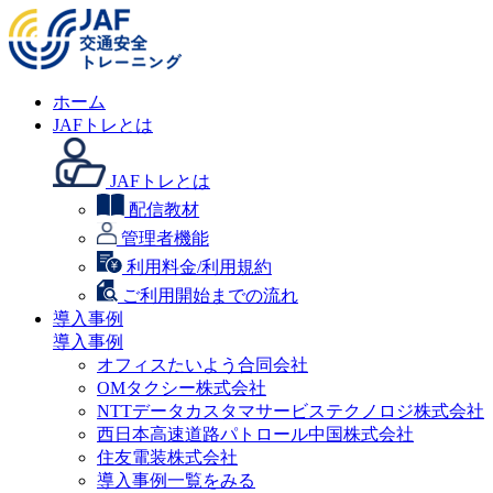
ホーム
JAFトレとは
JAFトレとは
配信教材
管理者機能
利用料金/利用規約
ご利用開始までの流れ
導入事例
導入事例
オフィスたいよう合同会社
OMタクシー株式会社
NTTデータカスタマサービステクノロジ株式会社
西日本高速道路パトロール中国株式会社
住友電装株式会社
導入事例一覧をみる