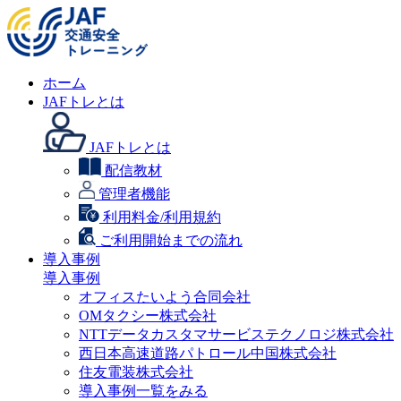
ホーム
JAFトレとは
JAFトレとは
配信教材
管理者機能
利用料金/利用規約
ご利用開始までの流れ
導入事例
導入事例
オフィスたいよう合同会社
OMタクシー株式会社
NTTデータカスタマサービステクノロジ株式会社
西日本高速道路パトロール中国株式会社
住友電装株式会社
導入事例一覧をみる