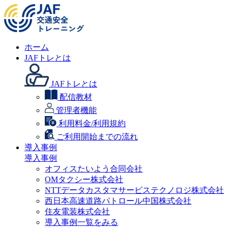
ホーム
JAFトレとは
JAFトレとは
配信教材
管理者機能
利用料金/利用規約
ご利用開始までの流れ
導入事例
導入事例
オフィスたいよう合同会社
OMタクシー株式会社
NTTデータカスタマサービステクノロジ株式会社
西日本高速道路パトロール中国株式会社
住友電装株式会社
導入事例一覧をみる