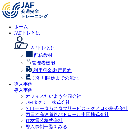
ホーム
JAFトレとは
JAFトレとは
配信教材
管理者機能
利用料金/利用規約
ご利用開始までの流れ
導入事例
導入事例
オフィスたいよう合同会社
OMタクシー株式会社
NTTデータカスタマサービステクノロジ株式会社
西日本高速道路パトロール中国株式会社
住友電装株式会社
導入事例一覧をみる