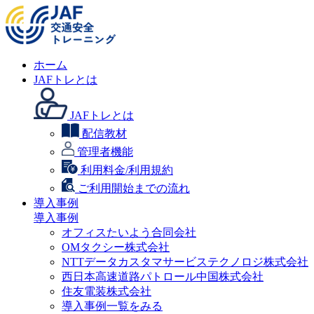
ホーム
JAFトレとは
JAFトレとは
配信教材
管理者機能
利用料金/利用規約
ご利用開始までの流れ
導入事例
導入事例
オフィスたいよう合同会社
OMタクシー株式会社
NTTデータカスタマサービステクノロジ株式会社
西日本高速道路パトロール中国株式会社
住友電装株式会社
導入事例一覧をみる