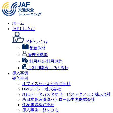
ホーム
JAFトレとは
JAFトレとは
配信教材
管理者機能
利用料金/利用規約
ご利用開始までの流れ
導入事例
導入事例
オフィスたいよう合同会社
OMタクシー株式会社
NTTデータカスタマサービステクノロジ株式会社
西日本高速道路パトロール中国株式会社
住友電装株式会社
導入事例一覧をみる