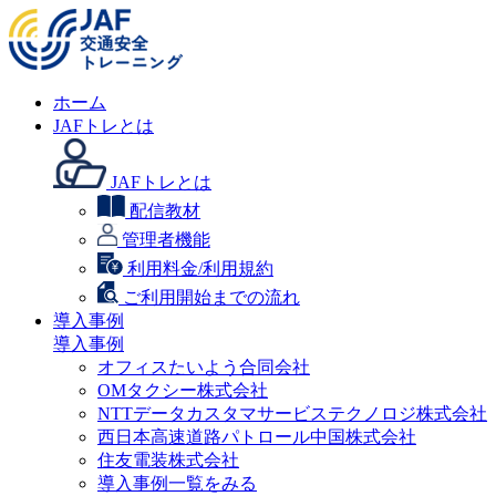
ホーム
JAFトレとは
JAFトレとは
配信教材
管理者機能
利用料金/利用規約
ご利用開始までの流れ
導入事例
導入事例
オフィスたいよう合同会社
OMタクシー株式会社
NTTデータカスタマサービステクノロジ株式会社
西日本高速道路パトロール中国株式会社
住友電装株式会社
導入事例一覧をみる