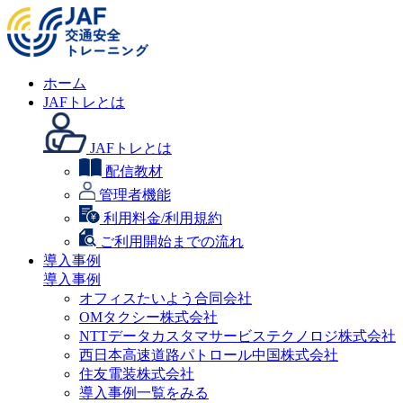
ホーム
JAFトレとは
JAFトレとは
配信教材
管理者機能
利用料金/利用規約
ご利用開始までの流れ
導入事例
導入事例
オフィスたいよう合同会社
OMタクシー株式会社
NTTデータカスタマサービステクノロジ株式会社
西日本高速道路パトロール中国株式会社
住友電装株式会社
導入事例一覧をみる