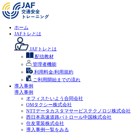
ホーム
JAFトレとは
JAFトレとは
配信教材
管理者機能
利用料金/利用規約
ご利用開始までの流れ
導入事例
導入事例
オフィスたいよう合同会社
OMタクシー株式会社
NTTデータカスタマサービステクノロジ株式会社
西日本高速道路パトロール中国株式会社
住友電装株式会社
導入事例一覧をみる